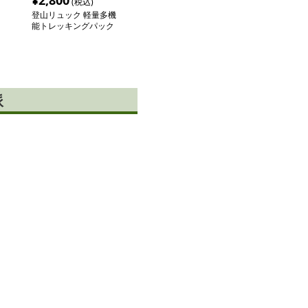
¥
2,800
(税込)
登山リュック 軽量多機
能トレッキングパック
派