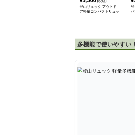
¥
3,500
¥
(税込)
登山リュック アウトド
登
ア軽量コンパクトリュッ
パ
ク
多機能で使いやすい