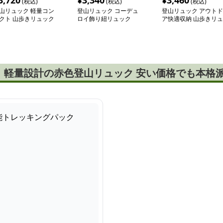
3,720
¥
3,340
¥
3,460
(税込)
(税込)
(税込)
山リュック 軽量コン
登山リュック コーデュ
登山リュック アウトド
クト 山歩きリュック
ロイ飾り紐リュック
ア快適収納 山歩きリュ
ック
！軽量設計の赤色登山リュック 安い価格でも本格