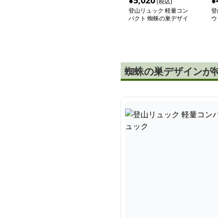
¥
5,020
¥
(税込)
登山リュック 軽量コン
登
パクト 蜘蛛の巣デザイ
ウ
ン リュック
蜘蛛の巣デザインが