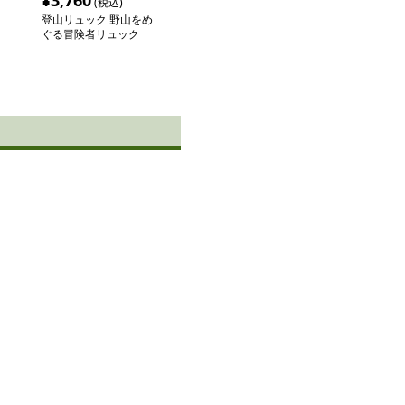
¥
3,760
(税込)
登山リュック 野山をめ
ぐる冒険者リュック