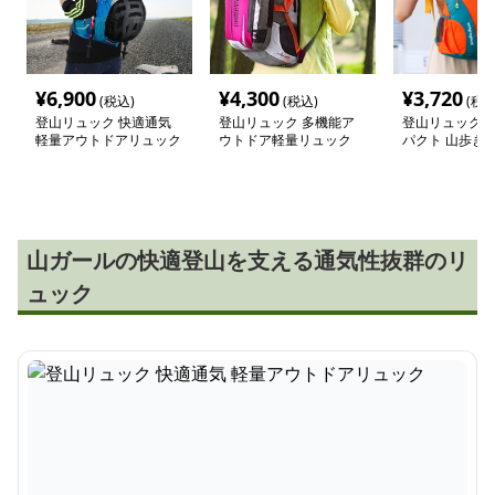
¥
6,900
¥
4,300
¥
3,720
(税込)
(税込)
(税込
登山リュック 快適通気
登山リュック 多機能ア
登山リュック 
軽量アウトドアリュック
ウトドア軽量リュック
パクト 山歩き
山ガールの快適登山を支える通気性抜群のリ
ュック