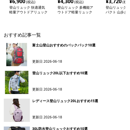
¥
6,900
¥
4,300
¥
3,720
(税込)
(税込)
(税込
登山リュック 快適通気
登山リュック 多機能ア
登山リュック 
軽量アウトドアリュック
ウトドア軽量リュック
パクト 山歩き
おすすめ記事一覧
富士山登山おすすめのバックパック10選
更新日
2026-06-18
登山リュック20L以下おすすめ10選
更新日
2026-06-18
レディース登山リュック20Lおすすめ15選
更新日
2026-06-18
30L防水登山リュックおすすめ10選