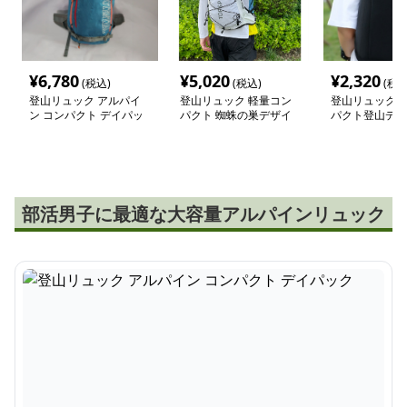
¥
6,780
¥
5,020
¥
2,320
(税込)
(税込)
(税込
登山リュック アルパイ
登山リュック 軽量コン
登山リュック 
ン コンパクト デイパッ
パクト 蜘蛛の巣デザイ
パクト登山デイ
ク
ン リュック
部活男子に最適な大容量アルパインリュック