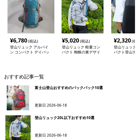
¥
6,780
¥
5,020
¥
2,320
(税込)
(税込)
(税込
登山リュック アルパイ
登山リュック 軽量コン
登山リュック 
ン コンパクト デイパッ
パクト 蜘蛛の巣デザイ
パクト登山デイ
ク
ン リュック
おすすめ記事一覧
富士山登山おすすめのバックパック10選
更新日
2026-06-18
登山リュック20L以下おすすめ10選
更新日
2026-06-18