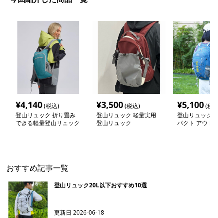
¥
4,140
¥
3,500
¥
5,100
(税込)
(税込)
(税込
登山リュック 折り畳み
登山リュック 軽量実用
登山リュック 
できる軽量登山リュック
登山リュック
パクト アウト
ク
おすすめ記事一覧
登山リュック20L以下おすすめ10選
更新日
2026-06-18